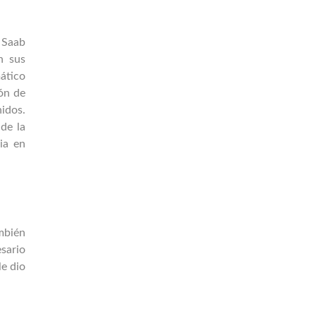
 Saab
n sus
ático
ión de
nidos.
de la
ia en
mbién
esario
le dio