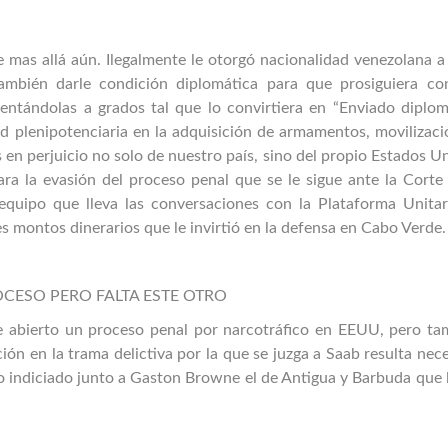
 mas allá aún. Ilegalmente le otorgó nacionalidad venezolana a
también darle condición diplomática para que prosiguiera co
mentándolas a grados tal que lo convirtiera en “Enviado diplom
dad plenipotenciaria en la adquisición de armamentos, movilizac
 en perjuicio no solo de nuestro país, sino del propio Estados U
ra la evasión del proceso penal que se le sigue ante la Corte 
quipo que lleva las conversaciones con la Plataforma Unitar
es montos dinerarios que le invirtió en la defensa en Cabo Verde.
OCESO PERO FALTA ESTE OTRO
e abierto un proceso penal por narcotráfico en EEUU, pero ta
ión en la trama delictiva por la que se juzga a Saab resulta nec
o indiciado junto a Gaston Browne el de Antigua y Barbuda que 