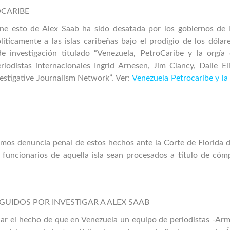
OCARIBE
iene esto de Alex Saab ha sido desatada por los gobiernos de
ticamente a las islas caribeñas bajo el prodigio de los dólare
e investigación titulado “Venezuela, PetroCaribe y la orgía 
iodistas internacionales Ingrid Arnesen, Jim Clancy, Dalle Eli
estigative Journalism Network”. Ver:
Venezuela Petrocaribe y la
emos denuncia penal de estos hechos ante la Corte de Florida 
 funcionarios de aquella isla sean procesados a título de cómp
GUIDOS POR INVESTIGAR A ALEX SAAB
nar el hecho de que en Venezuela un equipo de periodistas -Ar