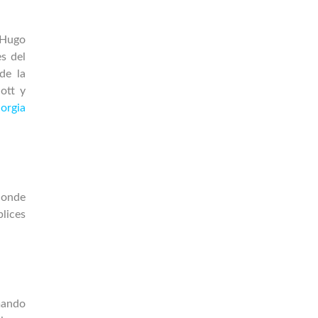
 Hugo
s del
de la
ott y
 orgia
donde
lices
mando