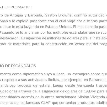
RTE DIPLOMATICO
tro de Antigua y Barbuda, Gaston Browne, confirió autoridad
aab y le expidió pasaporte con el cual viajó por distintas part
s que se le está juzgando en Estados Unidos. El mencionado pas
19 cuando se lo anularon por los múltiples escándalos que se su
destacaron la asignación de millones de dólares para la instalac
oducir materiales para la construcción en Venezuela del pro
DIO DE ESCÁNDALOS
entó como diplomático suyo a Saab, un extranjero sobre qui
respecto a sus actividades ilícitas, por ejemplo, en Barranquil
candaloso proceso de estafa. Luego desde Venezuela trasce
audaciones a través de la asignación de dólares de CADIVI para a
e necesidades además de la antes mencionada Misión Vivienda
nacionales de los famosos CLAP que contenían productos adulte