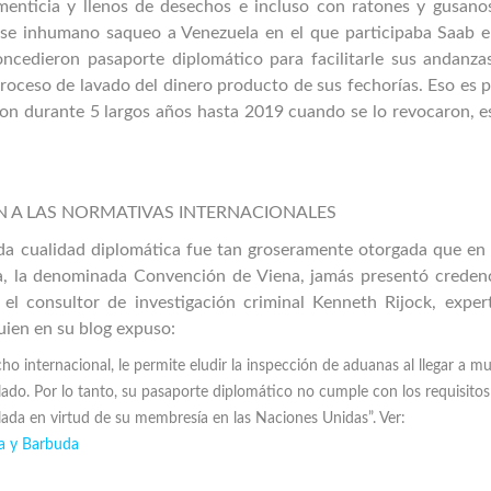
menticia y llenos de desechos e incluso con ratones y gusano
Ese inhumano saqueo a Venezuela en el que participaba Saab e
ncedieron pasaporte diplomático para facilitarle sus andanza
proceso de lavado del dinero producto de sus fechorías. Eso es 
ron durante 5 largos años hasta 2019 cuando se lo revocaron, e
ÓN A LAS NORMATIVAS INTERNACIONALES
ada cualidad diplomática fue tan groseramente otorgada que en 
la, la denominada Convención de Viena, jamás presentó credenc
l consultor de investigación criminal Kenneth Rijock, exper
ien en su blog expuso:
cho internacional, le permite eludir la inspección de aduanas al llegar a m
ado. Por lo tanto, su pasaporte diplomático no cumple con los requisitos
lada en virtud de su membresía en las Naciones Unidas”. Ver:
ua y Barbuda