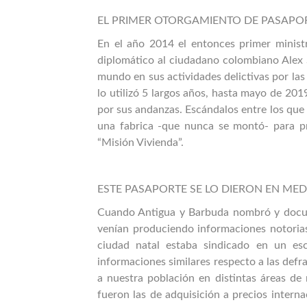
EL PRIMER OTORGAMIENTO DE PASAPO
En el año 2014 el entonces primer minis
diplomático al ciudadano colombiano Alex S
mundo en sus actividades delictivas por la
lo utilizó 5 largos años, hasta mayo de 20
por sus andanzas. Escándalos entre los que 
una fabrica -que nunca se montó- para pr
“Misión Vivienda”.
ESTE PASAPORTE SE LO DIERON EN ME
Cuando Antigua y Barbuda nombró y docum
venían produciendo informaciones notorias 
ciudad natal estaba sindicado en un es
informaciones similares respecto a las defr
a nuestra población en distintas áreas d
fueron las de adquisición a precios inter