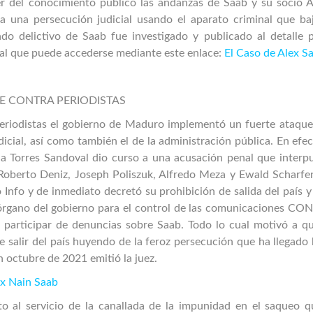
cer del conocimiento público las andanzas de Saab y su socio Á
a una persecución judicial usando el aparato criminal que baj
ado delictivo de Saab fue investigado y publicado al detalle p
 al que puede accederse mediante este enlace:
El Caso de Alex S
E CONTRA PERIODISTAS
eriodistas el gobierno de Maduro implementó un fuerte ataque
udicial, así como también el de la administración pública. En efec
na Torres Sandoval dio curso a una acusación penal que interpu
s Roberto Deniz, Joseph Poliszuk, Alfredo Meza y Ewald Scharfe
Info y de inmediato decretó su prohibición de salida del país y
 órgano del gobierno para el control de las comunicaciones CO
 participar de denuncias sobre Saab. Todo lo cual motivó a qu
e salir del país huyendo de la feroz persecución que ha llegado
 octubre de 2021 emitió la juez.
ex Nain Saab
to al servicio de la canallada de la impunidad en el saqueo q