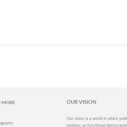
OUR VISION
D MORE
Our vision is a world in which polit
ograms
systems, as functional democracies