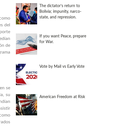
The dictator’s return to
Bolivia; impunity, narco-
state, and repression.
 como
es del
aporte
If you want Peace, prepare
cedían
for War.
ión de
grama
Vote by Mail vs Early Vote
en se
la, su
American Freedom at Risk
ndían
sistir
 como
rados