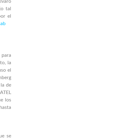
lvaro
o tal
or el
aab
 para
to, la
so el
nberg
 la de
NATEL
e los
 hasta
ue se