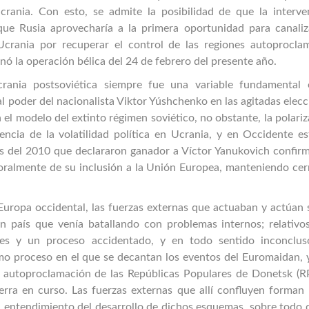
Ucrania. Con esto, se admite la posibilidad de que la interve
ue Rusia aprovecharía a la primera oportunidad para canaliz
 Ucrania por recuperar el control de las regiones autoprocla
ó la operación bélica del 24 de febrero del presente año.
Ucrania postsoviética siempre fue una variable fundamental 
a al poder del nacionalista Viktor Yúshchenko en las agitadas elec
el modelo del extinto régimen soviético, no obstante, la polari
encia de la volatilidad política en Ucrania, y en Occidente es
es del 2010 que declararon ganador a Víctor Yanukovich confir
poralmente de su inclusión a la Unión Europea, manteniendo cer
 Europa occidental, las fuerzas externas que actuaban y actúan
 un país que venía batallando con problemas internos; relativo
iales y un proceso accidentado, y en todo sentido inconclus
mo proceso en el que se decantan los eventos del Euromaidan, y
la autoproclamación de las Repúblicas Populares de Donetsk (R
erra en curso. Las fuerzas externas que allí confluyen forman 
 el entendimiento del desarrollo de dichos esquemas, sobre todo 