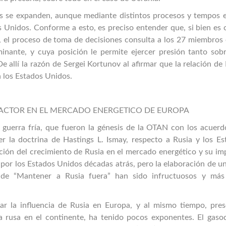
s se expanden, aunque mediante distintos procesos y tempos e
 Unidos. Conforme a esto, es preciso entender que, si bien es 
 el proceso de toma de decisiones consulta a los 27 miembros 
inante, y cuya posición le permite ejercer presión tanto sobr
 allí la razón de Sergei Kortunov al afirmar que la relación de
n los Estados Unidos.
O ACTOR EN EL MERCADO ENERGETICO DE EUROPA
a guerra fría, que fueron la génesis de la OTAN con los acuerd
 la doctrina de Hastings L. Ismay, respecto a Rusia y los Es
ión del crecimiento de Rusia en el mercado energético y su im
por los Estados Unidos décadas atrás, pero la elaboración de u
o de “Mantener a Rusia fuera” han sido infructuosos y más
ar la influencia de Rusia en Europa, y al mismo tiempo, pres
a rusa en el continente, ha tenido pocos exponentes. El gaso