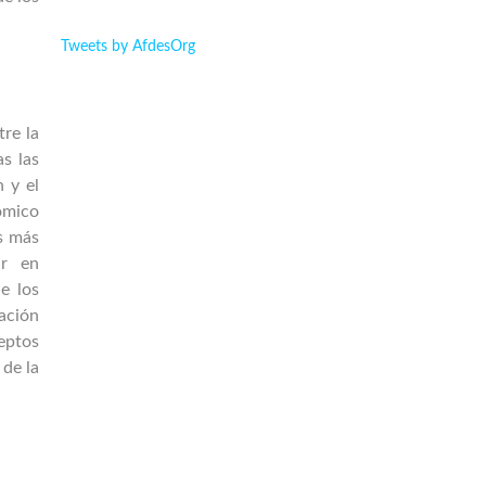
Tweets by AfdesOrg
tre la
s las
n y el
ómico
os más
ar en
e los
ación
ceptos
 de la