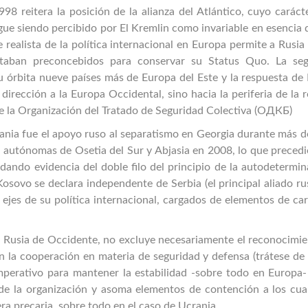
8 reitera la posición de la alianza del Atlántico, cuyo caráct
sigue siendo percibido por El Kremlin como invariable en esencia
realista de la política internacional en Europa permite a Rusia 
staban preconcebidos para conservar su Status Quo. La se
 órbita nueve países más de Europa del Este y la respuesta de 
irección a la Europa Occidental, sino hacia la periferia de la 
e la Organización del Tratado de Seguridad Colectiva (ОДКБ)
nia fue el apoyo ruso al separatismo en Georgia durante más d
s autónomas de Osetia del Sur y Abjasia en 2008, lo que precedi
 dando evidencia del doble filo del principio de la autodetermi
Kosovo se declara independente de Serbia (el principal aliado r
s ejes de su política internacional, cargados de elementos de ca
a Rusia de Occidente, no excluye necesariamente el reconocimie
 la cooperación en materia de seguridad y defensa (trátese de 
imperativo para mantener la estabilidad -sobre todo en Europa-
 de la organización y asoma elementos de contención a los cual
ra precaria, sobre todo en el caso de Ucrania.