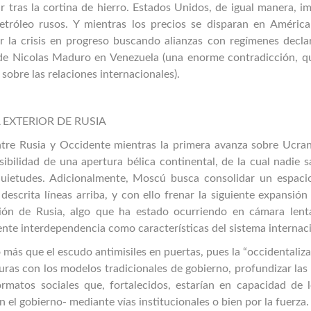
ar tras la cortina de hierro. Estados Unidos, de igual manera, 
etróleo rusos. Y mientras los precios se disparan en América
 la crisis en progreso buscando alianzas con regímenes decla
de Nicolas Maduro en Venezuela (una enorme contradicción, q
 sobre las relaciones internacionales).
 EXTERIOR DE RUSIA
ntre Rusia y Occidente mientras la primera avanza sobre Ucrani
ibilidad de una apertura bélica continental, de la cual nadie s
quietudes. Adicionalmente, Moscú busca consolidar un espacio
descrita líneas arriba, y con ello frenar la siguiente expansión
ión de Rusia, algo que ha estado ocurriendo en cámara lent
iente interdependencia como características del sistema internac
 más que el escudo antimisiles en puertas, pues la “occidentaliz
uras con los modelos tradicionales de gobierno, profundizar las 
rmatos sociales que, fortalecidos, estarían en capacidad de l
n el gobierno- mediante vías institucionales o bien por la fuerza.