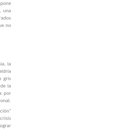
impone
, una
rados
ue no
a, la
aldría
 gris
 de la
a por
ional.
ación”
crisis
ograr