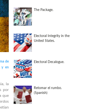
The Package.
Electoral Integrity in the
United States.
ema de
Electoral Decalogue.
d y en
ia, la
Retomar el rumbo.
s por
(Spanish)
a que
erdos
etían