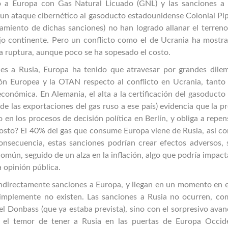
to a Europa con Gas Natural Licuado (GNL) y las sanciones a
un ataque cibernético al gasoducto estadounidense Colonial Pip
amiento de dichas sanciones) no han logrado allanar el terreno
ejo continente. Pero un conflicto como el de Ucrania ha mostra
da ruptura, aunque poco se ha sopesado el costo.
es a Rusia, Europa ha tenido que atravesar por grandes dilem
n Europea y la OTAN respecto al conflicto en Ucrania, tanto 
económica. En Alemania, el alta a la certificación del gasoduct
e las exportaciones del gas ruso a ese país) evidencia que la p
o en los procesos de decisión política en Berlín, y obliga a repen
costo? El 40% del gas que consume Europa viene de Rusia, así c
secuencia, estas sanciones podrían crear efectos adversos, 
omún, seguido de un alza en la inflación, algo que podría impact
a opinión pública.
 indirectamente sanciones a Europa, y llegan en un momento en 
 simplemente no existen. Las sanciones a Rusia no ocurren, co
del Donbass (que ya estaba prevista), sino con el sorpresivo ava
el temor de tener a Rusia en las puertas de Europa Occide