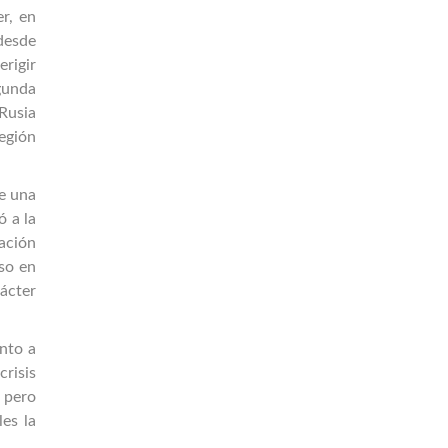
er, en
 desde
erigir
gunda
Rusia
región
e una
ó a la
nación
uso en
rácter
nto a
crisis
 pero
es la