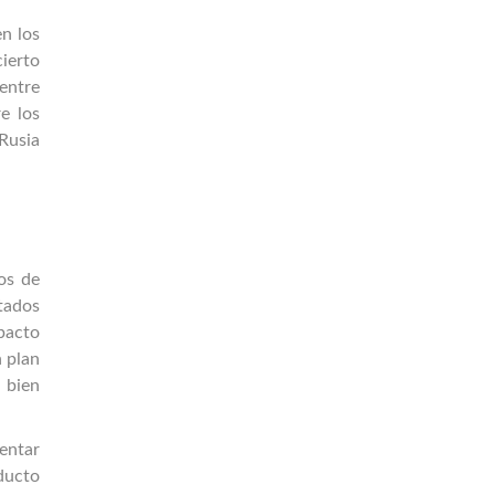
n los
cierto
entre
e los
 Rusia
os de
tados
pacto
n plan
 bien
entar
ducto