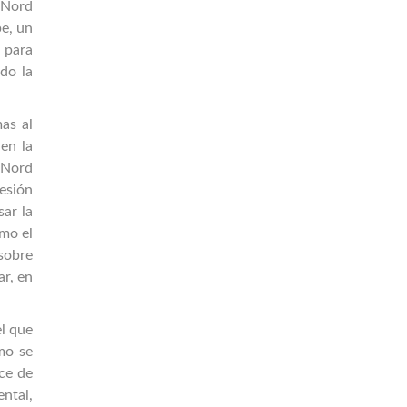
 Nord
e, un
 para
do la
as al
en la
o Nord
resión
sar la
omo el
sobre
ar, en
el que
mo se
nce de
ntal,