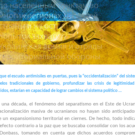
ue el escudo antimisiles en puertas, pues la “occidentalización” del sist
los tradicionales de gobierno, profundizar las crisis de legitimida
idos, estarían en capacidad de lograr cambios el sistema político …
si una década, el fenómeno del separatismo en el Este de Ucran
acionalización masiva de ucranianos no hayan sido anticipado
 un expansionismo territorial en ciernes. De hecho, todo indic
fecto contrario a la paz que se buscaba consolidar con los acu
l Donbass, tomando en cuenta que dichos acuerdos comprom