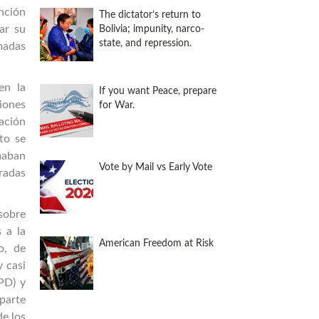
nción
The dictator’s return to
ar su
Bolivia; impunity, narco-
state, and repression.
madas
en la
If you want Peace, prepare
ciones
for War.
zación
to se
maban
Vote by Mail vs Early Vote
radas
 sobre
s a la
American Freedom at Risk
o, de
 casi
PD) y
parte
de los