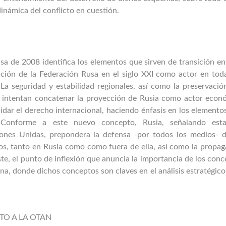
inámica del conflicto en cuestión.
usa de 2008 identifica los elementos que sirven de transición en
ación de la Federación Rusa en el siglo XXI como actor en toda
 La seguridad y estabilidad regionales, así como la preservació
al, intentan concatenar la proyección de Rusia como actor econ
idar el derecho internacional, haciendo énfasis en los element
. Conforme a este nuevo concepto, Rusia, señalando est
ones Unidas, prepondera la defensa -por todos los medios- d
os, tanto en Rusia como como fuera de ella, así como la propag
este, el punto de inflexión que anuncia la importancia de los con
na, donde dichos conceptos son claves en el análisis estratégico
TO A LA OTAN