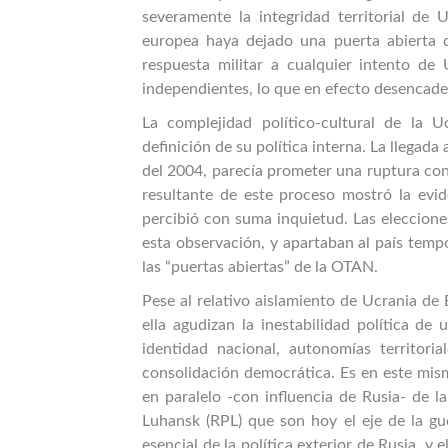
severamente la integridad territorial de 
europea haya dejado una puerta abierta q
respuesta militar a cualquier intento de
independientes, lo que en efecto desencaden
La complejidad político-cultural de la 
definición de su política interna. La llegad
del 2004, parecía prometer una ruptura con 
resultante de este proceso mostró la evid
percibió con suma inquietud. Las eleccion
esta observación, y apartaban al país tem
las “puertas abiertas” de la OTAN.
Pese al relativo aislamiento de Ucrania de
ella agudizan la inestabilidad política de
identidad nacional, autonomías territor
consolidación democrática. Es en este mis
en paralelo -con influencia de Rusia- de 
Luhansk (RPL) que son hoy el eje de la gu
esencial de la política exterior de Rusia, y